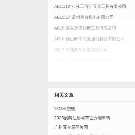
AB11/12 江苏工佰汇五金工具有限公司
AB13/14 常州宸普机电有限公司
AB15 嘉兴奥里铂斯工具有限公司
AB16 佛山昕宇飞通通信科技有限公司
AB17 南通腾岛机电有限公司
AB18 江苏凯雷斯工具有限公司
AB19 工具之家（永舜钻头）
AB20 众强机电
AB21 江苏金元素超硬材料有限公司
相关文章
AB22 江苏汉马工具有限公司
亚非亚照明
AB23 浙江黑马工具有限公司
2025展商注册与车证办理申请
AB24 永康市宝岛电器制造厂
广州五金展区位图