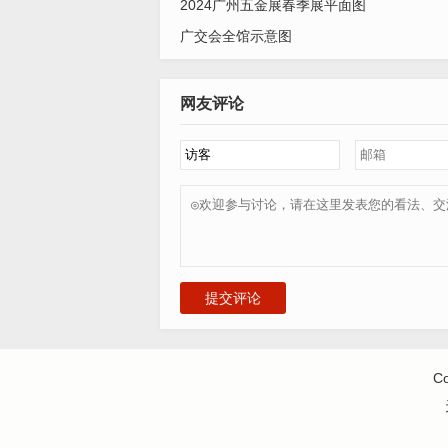
AB25 泰州振苏机电有限公司
2024广州五金展春季展平面图
广交会全馆示意图
AB26 温岭市欧凯机电有限公司
AC01/02 台州市哲宇气动工具有限公司
网友评论
AC02A 南通讯博信息科技有限公司
AC03 南通点大气动科技有限公司
AC04 十井机电科技（南通）有限公司
AC05 南通彬利电器有限公司
AC05A 江苏虎迦科技有限公司
AC06 盐城市喜得宝测绘科技有限公司
提交评论
AC07 南通海拓建筑机械
AC08 南通常出清洗机设备有限公司
C
AC09 启东市小奇科技有限公司
AC10/11 南通众艺电动工具有限公司