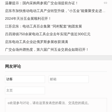
场，将纵横水平仪销往海外10多个国家。
温馨提示：国内采购商参观广交会须提前办证！

启东市加快推动电动工具产业转型升级，“小五金”能量聚变走进新时代
2024年天汾五金展顺利召开！
“在擅长的领域精耕细作，做高质量的产品迎合市场需求，这是电
动工具产业不断壮大的‘法宝’。”朱炜巍这样诠释全镇上下电动工具
江苏启东：电动工具百企集聚 “同村配套”抱团发展
企业的这股拼劲。
吕四港镇750余家电动工具企业去年实现产值近300亿元
启东电动工具企业赴俄罗斯参展收获满满
市场是最能真实地反映问题的。江苏赫芝电气有限公司主营电焊
广交会场外蹭热度，第六届广州五金交易会如期召开！
机、锂电池保护板等，市场反响一直平平。但由于产品外观时尚小
巧，使用体验高级，在跨境电商上受到客户好评。负责人朱建华转
变发展思路，将目光投向海外市场专攻外贸，如今，墨西哥、乌克
网友评论
兰、白俄罗斯、西班牙、波兰、日本、韩国等10多个国家都有他的
产品踪迹，甚至世界性连锁企业沃尔玛百货有限公司也向其抛来合
作订单。
当下，在任何产业都面临“卷”的严峻挑战下，启东市电动工具企业
纷纷走出“舒适圈”，探索新形势下的发展新路径，无论是东成、中
吕齿轮等老牌企业，还是弗林特、芝麻工具等一批新兴骨干企业都