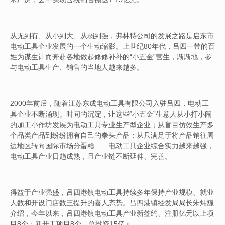
从无到有、从小到大、从弱到强，弗林特公司的发展之路是启东市
电动工具企业发展的一个生动缩影。上世纪80年代，吕四一带的百
姓为谋生计而奔赴各地做起修修补补的“小五金”营生，渐渐地，参
与电动工具生产、销售的当地人越来越多。
2000年前后，随着江苏东成电动工具有限公司入驻吕四，电动工
具企业不断涌现。时间的沉淀，让这些“小五金”生意人从小打小闹
的加工小作坊发展为电动工具专业生产型企业；从盲目仿效生产多
个品类产品到纷纷拥有自己的拳头产品；从只满足于将产品销往周
边地区转向国际市场分蛋糕……电动工具企业综合实力越来越强，
电动工具产业日趋成熟，且产业链不断延伸、完善。
得益于产业强盛，吕四港镇电动工具持续多年保持产业规模、就业
人数和开设门店数三提升的喜人态势。吕四港镇经发局局长朱炜巍
介绍，今年以来，吕四港镇电动工具产业新签约、注册亿元以上项
目8个；新开工项目8个，总投资15亿元。