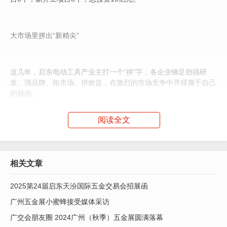
大市场里拼出“新精尖”
这几年，启东电动工具产业主打一个“拼”字，各企业铆足劲搞研
发、强品牌、拓市场、拼效益，在激烈的市场竞争中寻得属于自己
的领地。
阅读全文
生产填补市场空白的产品 ，做独一无二的自己，才能走出一条光
明大道。启东市纵横光电科技有限公司负责人杨银涛就是这样一个
人。曾经跟随大部队在电动工具大浪里开店淘金的他毅然回到家
乡，研发生产当时依赖进口价格颇高而国内无人涉足的激光水平
相关文章
仪。
2025第24届启东天汾国际五金交易会招展函
广州五金展小蜜蜂接受媒体采访
杨银涛一切从零开始，却在不惧失败的无数次尝试中研发出国内先
广交会朋友圈 2024广州（秋季）五金展圆满落幕
进的水平仪，成为国内市场的抢手货。不仅如此，他还拓展国际市