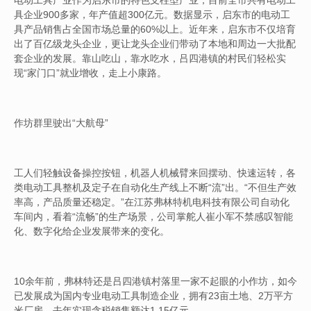
电动工具产业作为启东市的特色支柱型产业，目前全市共有电动工
具企业900多家，年产值超300亿元。数据显示，启东市的电动工
具产品销售占全国市场总量的60%以上。近年来，启东市不仅培育
出了百亿级龙头企业，更让龙头企业们带动了本地和周边一大批配
套企业的发展。靠山吃山，靠水吃水，吕四港镇的村民们轻松实
现“家门口”就业增收，走上小康路。
作坊群里驶出“大航母”
工人们轻触设备操控按钮，机器人机械臂来回摆动、快速运转，各
类电动工具整机及定子在自动化生产线上不断“流”出。“不但生产效
率高，产品质量还稳定。”在江苏弗林特机电科技有限公司自动化
车间内，看着“流畅”的生产场景，公司掌舵人崔小军不禁感叹智能
化、数字化给企业发展带来的变化。
10余年前，弗林特还是吕四港镇村落里一家不起眼的小作坊，如今
已发展成为国内专业电动工具制造企业，拥有23亩土地、2万平方
米厂房，去年实现含税销售额达1.15亿元。