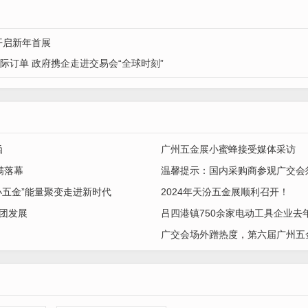
开启新年首展
际订单 政府携企走进交易会“全球时刻”
函
广州五金展小蜜蜂接受媒体采访
满落幕
温馨提示：国内采购商参观广交会
小五金”能量聚变走进新时代
2024年天汾五金展顺利召开！
抱团发展
吕四港镇750余家电动工具企业去
广交会场外蹭热度，第六届广州五