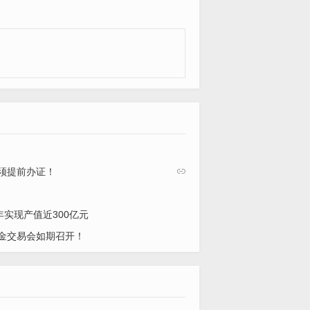
须提前办证！

年实现产值近300亿元
金交易会如期召开！