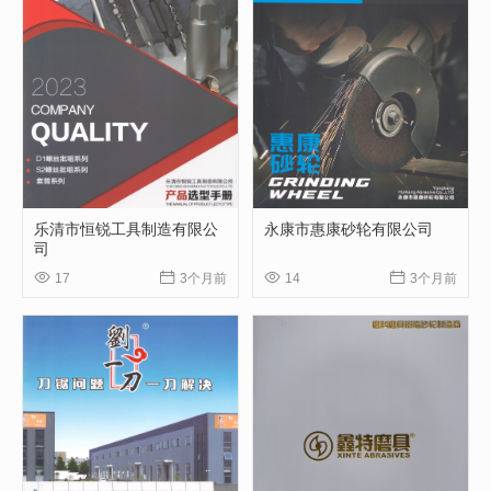
乐清市恒锐工具制造有限公
永康市惠康砂轮有限公司
司




17
3个月前
14
3个月前