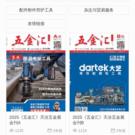
配件附件劳护工具
杂志与贸易服务
友情链接
2025《五金汇》天汾五金展
2025《五金汇》天汾五金展
会刊A
会刊B




1235
2年前
1219
2年前