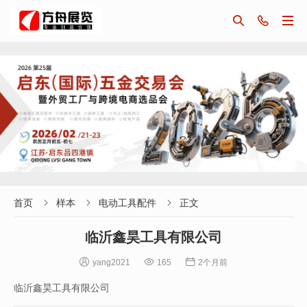



首页
样本
电动工具配件
正文



临沂鑫昊工具有限公司



yang2021
165
2个月前
临沂鑫昊工具有限公司