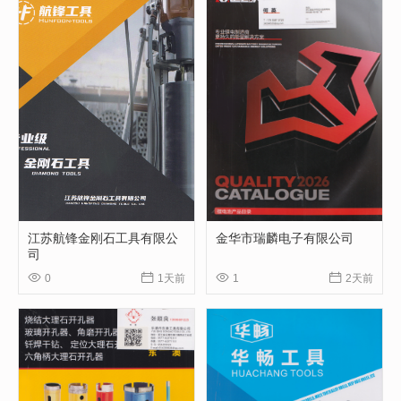
江苏航锋金刚石工具有限公
金华市瑞麟电子有限公司
司




0
1天前
1
2天前