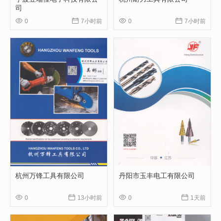
司




0
7小时前
0
7小时前
杭州万锋工具有限公司
丹阳市玉丰电工有限公司




0
13小时前
0
1天前