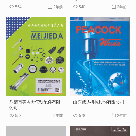




554
2年前
540
2年前
乐清市美杰大气动配件有限
山东威达机械股份有限公司
公司




558
2年前
578
2年前