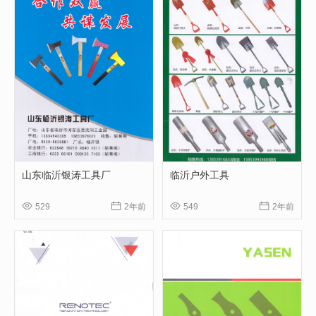
山东临沂银涛工具厂
临沂户外工具




529
2年前
549
2年前