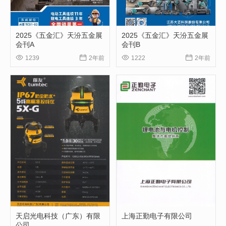
2025《五金汇》天汾五金展
2025《五金汇》天汾五金展
会刊A
会刊B




1239
2年前
1222
2年前
天启光电科技（广东）有限
上海正勤电子有限公司
公司