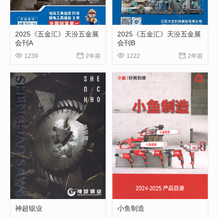
2025《五金汇》天汾五金展
2025《五金汇》天汾五金展
会刊A
会刊B




1239
2年前
1222
2年前
神超锯业
小鱼制造