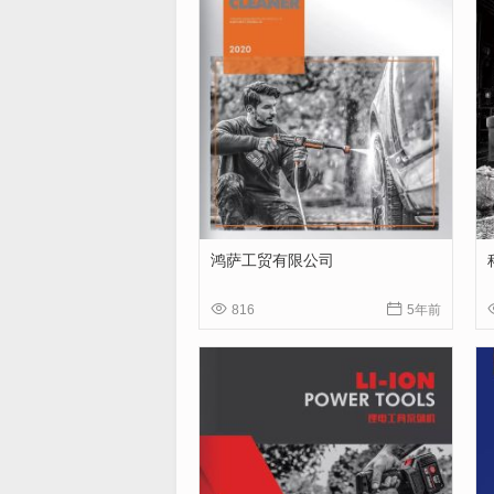
鸿萨工贸有限公司


816
5年前