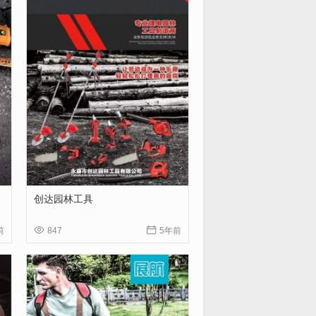
创达园林工具


前
847
5年前