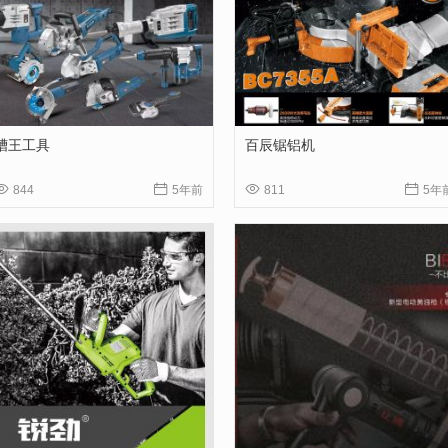
槽王工具
百辰锯铝机




844
5年前
811
5年