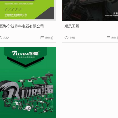
锐劲-宁波鼎科电器有限公司
顺恩工贸




832
5年前
765
5年