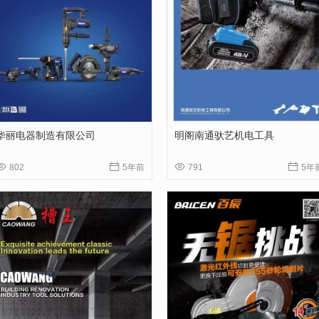
华丽电器制造有限公司
明阁南通驮艺机电工具




802
5年前
791
5年