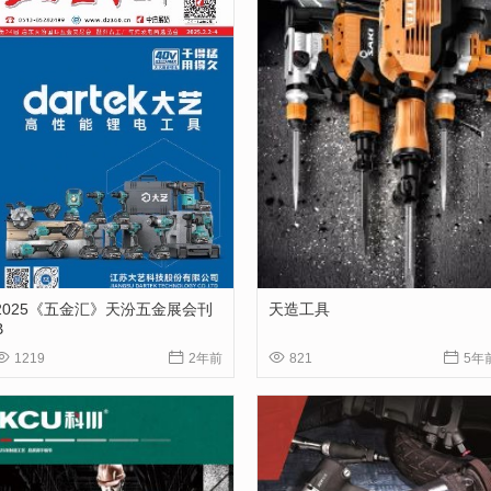
2025《五金汇》天汾五金展会刊
天造工具
B




1219
2年前
821
5年