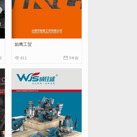
励鹰工贸


前
811
5年前