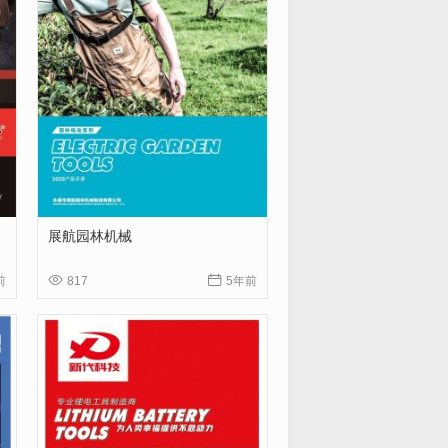
展航园林机械


前
817
5年前