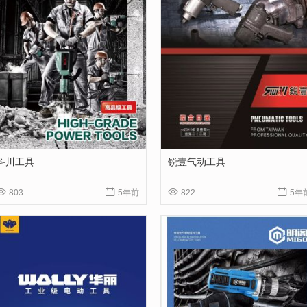
科川工具
锐壹气动工具




803
5年前
822
5年